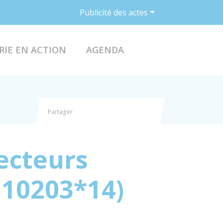
Publicité des actes
ACCÉDER AU FO
RIE EN ACTION
AGENDA
Partager
Partager sur Facebook
Partager sur X - Twitter
Partager sur Linkedin
Partager par email
secteurs
e 10203*14)