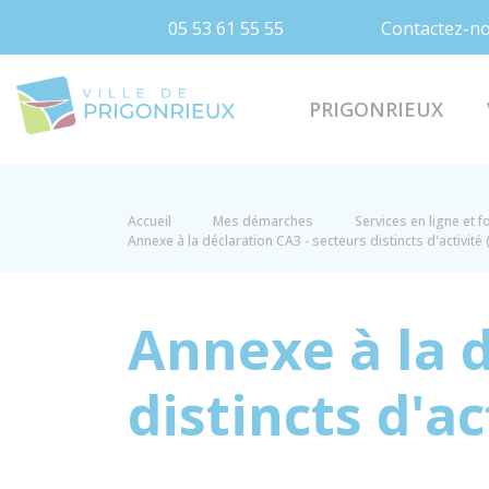
05 53 61 55 55
Contactez-n
Prigonrieux
PRIGONRIEUX
Accueil
Mes démarches
Services en ligne et 
Annexe à la déclaration CA3 - secteurs distincts d'activit
Annexe à la d
distincts d'a