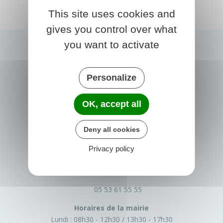
This site uses cookies and
gives you control over what
you want to activate
Personalize
OK, accept all
Deny all cookies
PRIGONRIEUX
Privacy policy
1 Place du Groupe Loiseau
24130 Prigonrieux
France
05 53 61 55 55
Horaires de la mairie
Lundi :
08h30 - 12h30
13h30 - 17h30