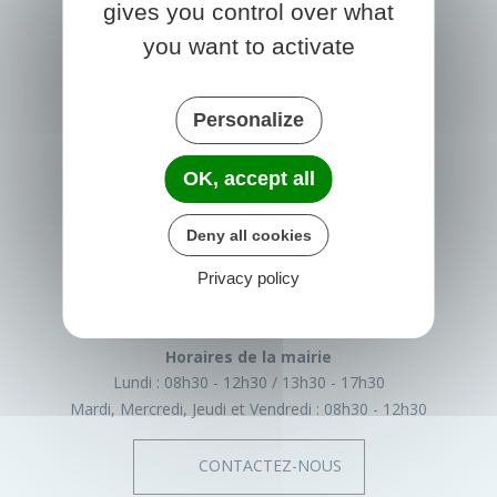
gives you control over what
you want to activate
Personalize
OK, accept all
PRIGONRIEUX
1 Place du Groupe Loiseau
Deny all cookies
24130 Prigonrieux
France
Privacy policy
05 53 61 55 55
Horaires de la mairie
Lundi :
08h30 - 12h30
13h30 - 17h30
Mardi, Mercredi, Jeudi et Vendredi :
08h30 - 12h30
CONTACTEZ-NOUS