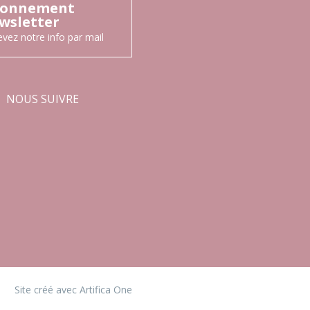
onnement
wsletter
vez notre info par mail
NOUS SUIVRE
Facebook
Instagram
•
Site créé avec Artifica One