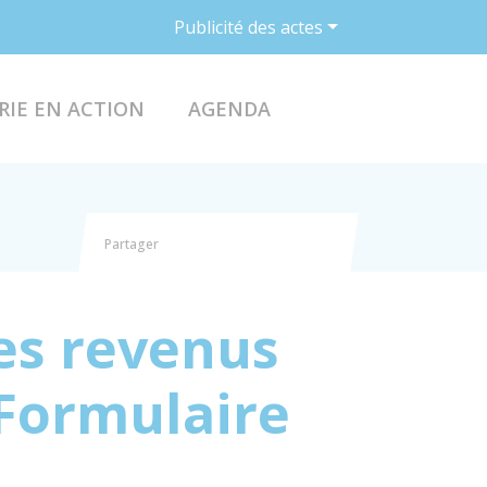
Publicité des actes
ACCÉDER AU FO
RIE EN ACTION
AGENDA
Partager
Partager sur Facebook
Partager sur X - Twitter
Partager sur Linkedin
Partager par email
es revenus
(Formulaire