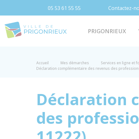
05 53 61 55 55
Contactez-n
Prigonrieux
PRIGONRIEUX
Accueil
Mes démarches
Services en ligne et 
Déclaration complémentaire des revenus des professions
Déclaration 
des professi
11222)