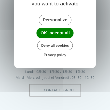
you want to activate
Personalize
PRIGONRIEUX
OK, accept all
1 Place du Groupe Loiseau
24130 Prigonrieux
Deny all cookies
France
Privacy policy
05 53 61 55 55
Horaires de la mairie
Lundi :
08h30 - 12h30
13h30 - 17h30
Mardi, Mercredi, Jeudi et Vendredi :
08h30 - 12h30
CONTACTEZ-NOUS