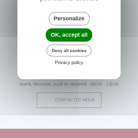
Personalize
PRIGONRIEUX
1 Place du Groupe Loiseau
OK, accept all
24130 Prigonrieux
France
Deny all cookies
05 53 61 55 55
Privacy policy
Horaires de la mairie
Lundi :
08h30 - 12h30
13h30 - 17h30
Mardi, Mercredi, Jeudi et Vendredi :
08h30 - 12h30
CONTACTEZ-NOUS