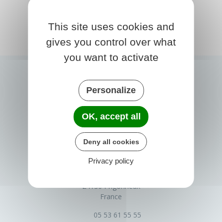
This site uses cookies and
gives you control over what
you want to activate
Personalize
OK, accept all
Deny all cookies
PRIGONRIEUX
Privacy policy
1 Place du Groupe Loiseau
24130 Prigonrieux
France
05 53 61 55 55