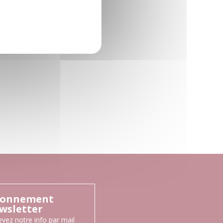
onnement
wsletter
vez notre info par mail