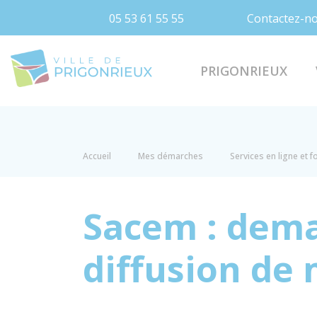
05 53 61 55 55
Contactez-n
Prigonrieux
PRIGONRIEUX
Accueil
Mes démarches
Services en ligne et 
Sacem : dema
diffusion de