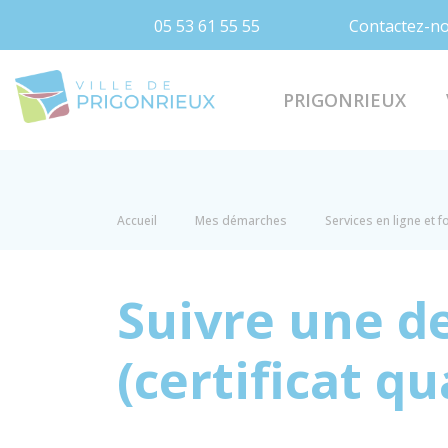
05 53 61 55 55
Contactez-n
Prigonrieux
PRIGONRIEUX
Accueil
Mes démarches
Services en ligne et 
Suivre une d
(certificat qua