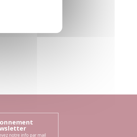
onnement
wsletter
vez notre info par mail