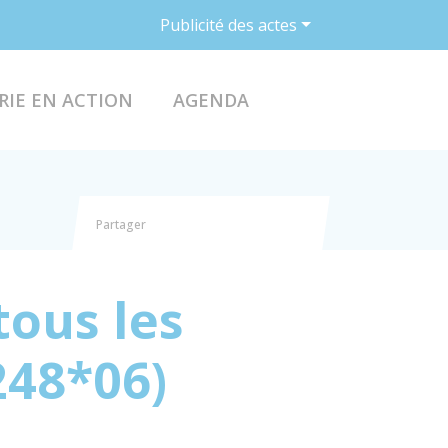
Publicité des actes
ACCÉDER AU FO
RIE EN ACTION
AGENDA
Partager
Partager sur Facebook
Partager sur X - Twitter
Partager sur Linkedin
Partager par email
tous les
248*06)