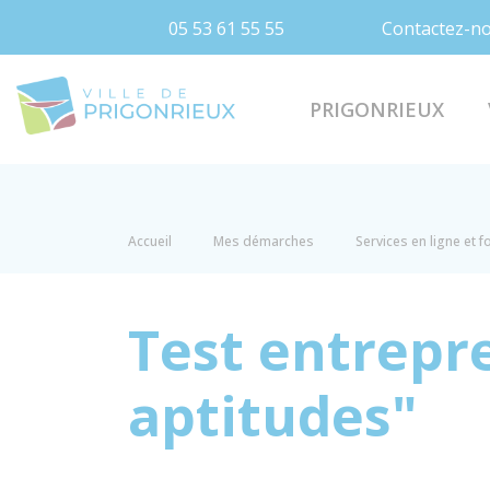
05 53 61 55 55
Contactez-n
Prigonrieux
PRIGONRIEUX
Accueil
Mes démarches
Services en ligne et 
Test entrepr
aptitudes"