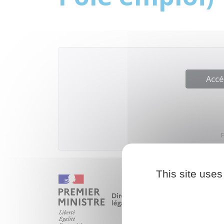
Accé
F
This site uses