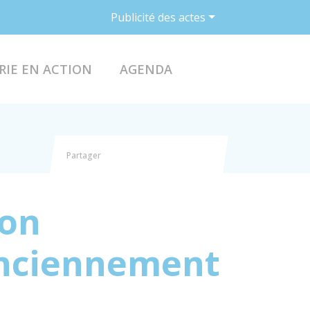
Publicité des actes
ACCÉDER AU FO
RIE EN ACTION
AGENDA
Partager
Partager sur Facebook
Partager sur X - Twitter
Partager sur Linkedin
Partager par email
ion
(anciennement