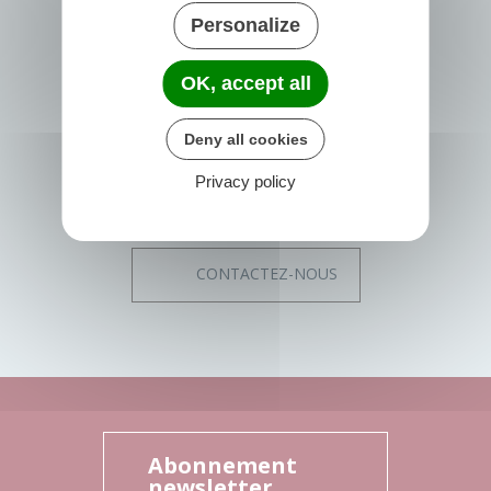
PRIGONRIEUX
Personalize
1 Place du Groupe Loiseau
24130 Prigonrieux
OK, accept all
France
05 53 61 55 55
Deny all cookies
Horaires de la mairie
Privacy policy
Lundi :
08h30 - 12h30
13h30 - 17h30
Mardi, Mercredi, Jeudi et Vendredi :
08h30 - 12h30
CONTACTEZ-NOUS
Abonnement
newsletter