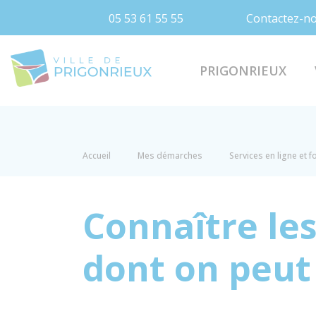
05 53 61 55 55
Contactez-n
Prigonrieux
PRIGONRIEUX
Accueil
Mes démarches
Services en ligne et 
Connaître les
dont on peut