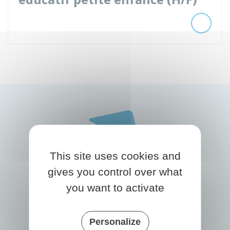
This site uses cookies and
gives you control over what
you want to activate
PRIGONRIEUX
1 Place du Groupe Loiseau
24130 Prigonrieux
Personalize