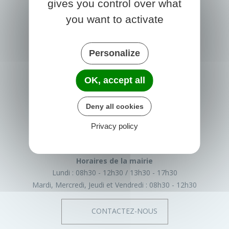
gives you control over what
you want to activate
Personalize
OK, accept all
PRIGONRIEUX
1 Place du Groupe Loiseau
Deny all cookies
24130 Prigonrieux
France
Privacy policy
05 53 61 55 55
Horaires de la mairie
Lundi :
08h30 - 12h30
13h30 - 17h30
Mardi, Mercredi, Jeudi et Vendredi :
08h30 - 12h30
CONTACTEZ-NOUS