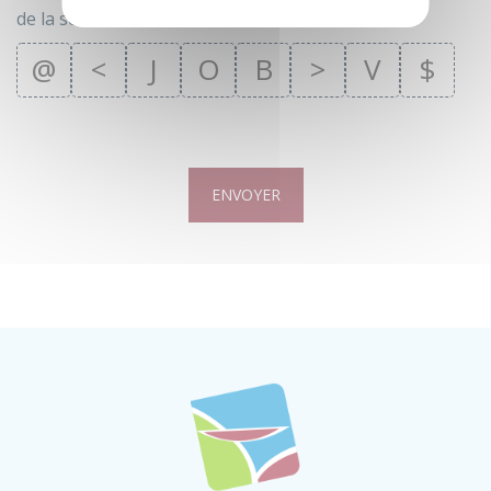
de la série
@
<
J
O
B
>
V
$
ENVOYER