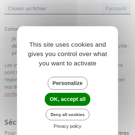
Choisir un fichier
Consentement de traitement des données
Je consens à ce que les données renseignées ci-
This site uses cookies and
dessus soient utilisées sur le site internet www.ville-
prigonrieux.fr
gives you control over what
you want to activate
Les informations recueillies à partir de ce formulaire
sont traitées par la mairie de Prigonrieux pour
répondre à votre demande. Pour connaître et exercer
Personalize
vos droits, veuillez consulter la
politique de
confidentialité.
OK, accept all
Deny all cookies
Sécurité anti-robot
Privacy policy
Pour continuer, merci de cliquer sur
toutes les lettres