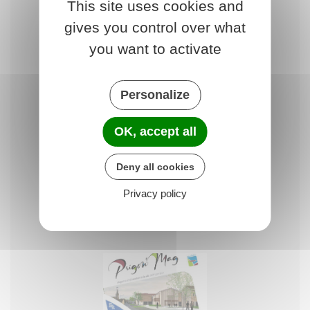
This site uses cookies and
gives you control over what
you want to activate
Personalize
OK, accept all
Deny all cookies
prigon-mag-juin-2024-web
Privacy policy
PDF - 1.75 Mo