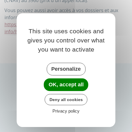
(CNAV) au 3960 (prix d'un appel local).
Vous pouvez aussi avoir accès à vos dossiers et aux
informations sur le site
https://www.lassuranceretraite.fr/portail-
This site uses cookies and
info/home.html
gives you control over what
you want to activate
Personalize
OK, accept all
Deny all cookies
Privacy policy
PRIGONRIEUX