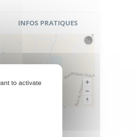
INFOS PRATIQUES
Changer le fond de carte
ant to activate
© Plan-interactif
© Contributeurs d'OpenStreetMap
Espace socio-culturel
Place du Groupe Loiseau
24130 Prigonrieux - France