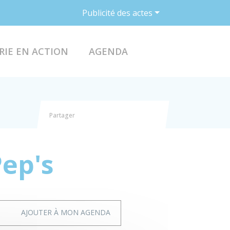
Publicité des actes
ACCÉDER AU FO
RIE EN ACTION
AGENDA
Partager
Partager sur Facebook
Partager sur X - Twitter
Partager sur Linkedin
Partager par email
Pep's
AJOUTER À MON AGENDA