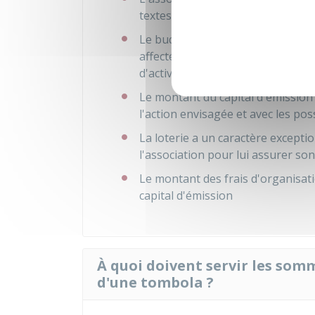
textes) et offre une garantie de s
Le budget de l'association est en 
affectée à des actions de bienfa
d'activités sportives
Le montant du capital d'émission 
l'action envisagée et avec les pos
La loterie a un caractère exceptio
l'association pour lui assurer s
Le montant des frais d'organisat
capital d'émission
À quoi doivent servir les somm
d'une tombola ?