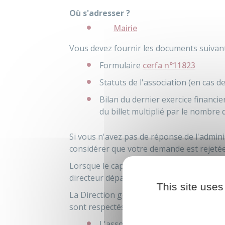
Où s'adresser ?
Mairie
Vous devez fournir les documents suivant
Formulaire
cerfa n°11823
Statuts de l'association (en cas
Bilan du dernier exercice financier 
du billet multiplié par le nombre 
Si vous n'avez pas de réponse de l'admini
considérer que votre demande est rejetée
Lorsque le capital d'émission de la loter
directeur départemental ou régional des 
This site uses
La Direction générale des finances publiq
sont respectés :
L'association justifie d'une certa