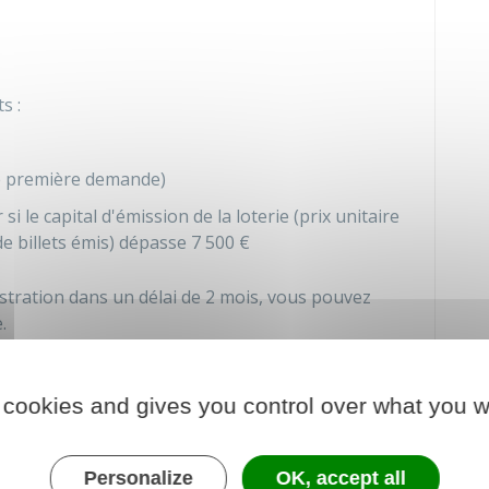
s :
 de première demande)
si le capital d'émission de la loterie (prix unitaire
de billets émis) dépasse
7 500 €
stration dans un délai de 2 mois, vous pouvez
.
ie dépasse
30 000 €
, le maire statue après avis du
finances publiques.
 cookies and gives you control over what you w
ues vérifie, notamment, si les éléments suivants
Personalize
OK, accept all
ine ancienneté (aucune durée n'est fixée dans les