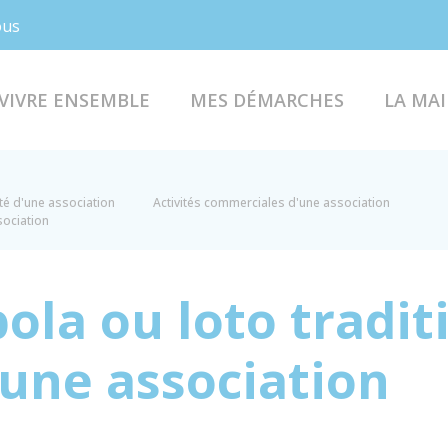
Facebook
Instagram
ous
VIVRE ENSEMBLE
MES DÉMARCHES
LA MAI
ité d'une association
Activités commerciales d'une association
sociation
ola ou loto tradit
 une association