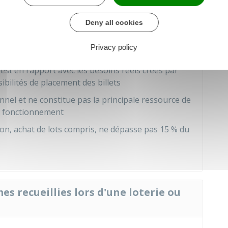
érieux
Deny all cookies
équilibre et une part significative des recettes est
isance, d'encouragement des arts ou de pratique
Privacy policy
est en rapport avec les besoins réels créés par
sibilités de placement des billets
nnel et ne constitue pas la principale ressource de
on fonctionnement
ion, achat de lots compris, ne dépasse pas
15 %
du
es recueillies lors d'une loterie ou