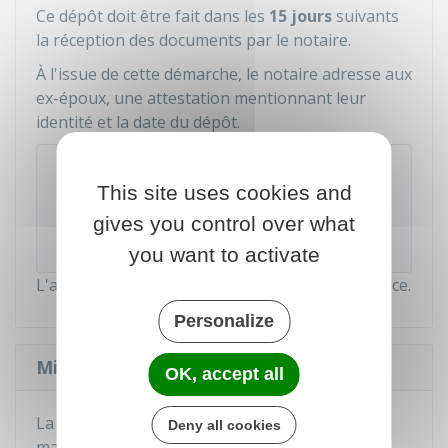
Ce dépôt doit être fait dans les
15 jours
suivants
la réception des documents par le notaire.
À l'issue de cette démarche, le notaire adresse aux
ex-époux, une attestation mentionnant leur
identité et la date du dépôt.
À noter
This site uses cookies and
Si vous perdez votre original de la convention
de divorce, le notaire peut vous en délivrer une
gives you control over what
copie.
you want to activate
L'appel n'est pas possible pour ce type de divorce.
Personalize
Mise à jour de l'état civil
OK, accept all
La mention du divorce en marge de l'acte de
Deny all cookies
mariage et de l'acte de naissance de chacun des