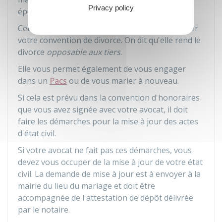
Privacy policy
époux est
obligatoire
.
Cette mention sert à obliger les tiers à respecter
votre convention de divorce. On dit qu'elle rend le
divorce
opposable aux tiers
.
Elle vous permet également de vous engager
dans un
Pacs
ou de vous marier à nouveau.
Si cela est prévu dans la convention d'honoraires
que vous avez signée avec votre avocat, il doit
faire les démarches pour la mise à jour des actes
d'état civil.
Si votre avocat ne fait pas ces démarches, vous
devez vous occuper de la mise à jour de votre état
civil. La demande de mise à jour est à envoyer à la
mairie du lieu du mariage et doit être
accompagnée de l'attestation de dépôt délivrée
par le notaire.