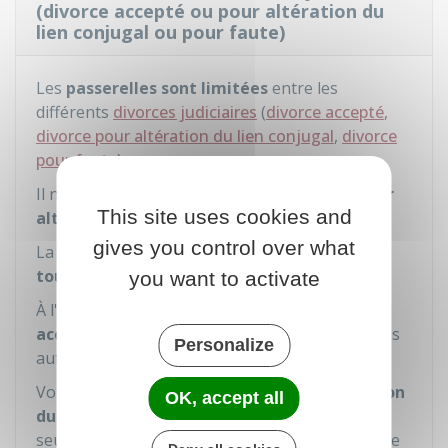
(divorce accepté ou pour altération du
lien conjugal ou pour faute)
Les
passerelles sont limitées
entre les
différents
divorces judiciaires
(
divorce accepté
,
divorce pour altération du lien conjugal
,
divorce
pour faute
).
Il n'y a
aucune passerelle vers le divorce pour
This site uses cookies and
altération
du lien conjugal.
gives you control over what
La
passerelle vers
un divorce accepté
est
toujours possible
.
you want to activate
À l'inverse,
si
vous demandez un divorce
accepté
, vous n'avez
pas de passerelle
vers les
Personalize
autres divorces judicaires.
Vous pouvez
passer du divorce pour altération
OK, accept all
du lien conjugal
à un
divorce pour faute
seulement si votre époux(se) se défend avec une