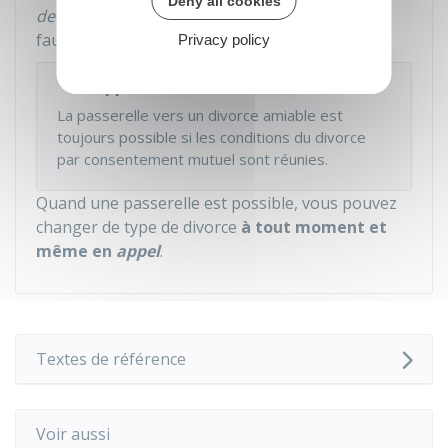
Deny all cookies
demande reconventionnelle
en divorce pour
faute.
Privacy policy
Rappel
La passerelle vers un divorce amiable est
toujours possible si les conditions du divorce
par consentement mutuel sont réunies.
Quand une passerelle est possible, vous pouvez
changer de type de divorce
à tout moment et
même en
appel
.
Textes de référence
Voir aussi