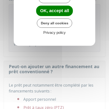
À savoir
OK, accept all
Vous avez avantage à comparer les offres de
prêt faites par plusieurs établissements, car le
Deny all cookies
taux d'intérêt du prêt proposé peut varier dans
Privacy policy
la limite du maximum autorisé. Pour cela, vous
devez comparer le
TAEG
de chaque prêt qui
vous est proposé.
Peut-on ajouter un autre financement au
prêt conventionné ?
Le prêt peut notamment être complété par les
financements suivants :
Apport personnel
Prêt à taux zéro (PTZ)