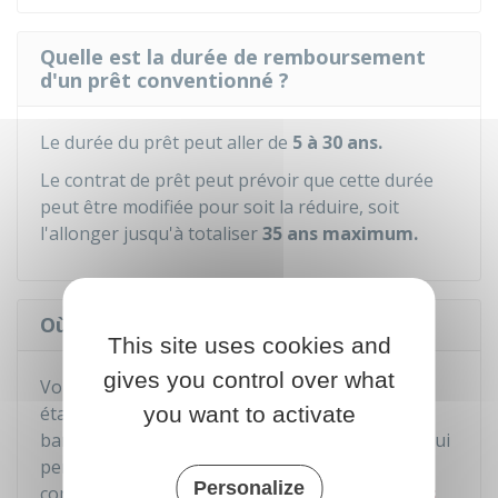
Quelle est la durée de remboursement
d'un prêt conventionné ?
Le durée du prêt peut aller de
5 à 30 ans.
Le contrat de prêt peut prévoir que cette durée
peut être modifiée pour soit la réduire, soit
l'allonger jusqu'à totaliser
35 ans maximum.
Où demander le prêt conventionné ?
This site uses cookies and
gives you control over what
Vous devez le demander auprès d'un
établissement financier (par exemple, une
you want to activate
banque) qui a signé avec l'État une convention lui
permettant d'accorder ce prêt. Vous pouvez
Personalize
consulter la
liste des établissements concernés
.