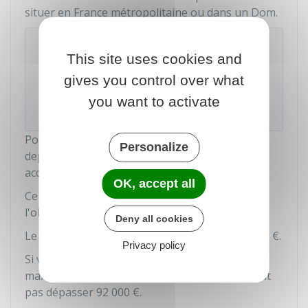
situer en France métropolitaine ou dans un Dom.
Attention
This site uses cookies and
La banque peut exiger le remboursement
gives you control over what
immédiat du prêt si vous l'utilisez pour financer
une opération qui ne fait pas partie des
you want to activate
opérations prévues par la réglementation.
Pour obtenir le prêt, votre CEL doit être ouvert
Personalize
depuis au moins 18 mois, et vous devez avoir
acquis un montant minimum d'intérêts.
OK, accept all
Ce montant est de
75 €
,
37 €
, ou
22,5 €
selon
l'objet du financement.
Deny all cookies
Le montant maximum du
prêt CEL
est de
23 000 €
.
Privacy policy
Si vous disposez aussi d'un PEL, le montant
maximum des prêts CEL et PEL cumulés ne peut
pas dépasser
92 000 €
.