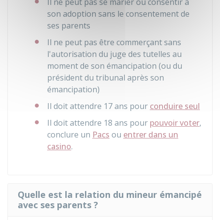
Il ne peut pas se marier ou consentir à
son adoption sans le consentement de
ses parents
Il ne peut pas être commerçant sans
l'autorisation du juge des tutelles au
moment de son émancipation (ou du
président du tribunal après son
émancipation)
Il doit attendre 17 ans pour
conduire seul
Il doit attendre 18 ans pour
pouvoir voter
,
conclure un
Pacs
ou
entrer dans un
casino
.
Quelle est la relation du mineur émancipé
avec ses parents ?