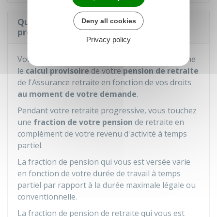
Quel est le montant de la retraite
Deny all cookies
progressive du salarié ?
Privacy policy
Votre admission en retraite progressive entraîne
le
calcul provisoire
de votre
pension de retraite
de l'Assurance retraite en fonction de vos droits
au moment de votre demande
.
Pendant votre retraite progressive, vous touchez
une
fraction de votre pension
de retraite en
complément de votre revenu d'activité à temps
partiel.
La fraction de pension qui vous est versée varie
en fonction de votre durée de travail à temps
partiel par rapport à la durée maximale légale ou
conventionnelle.
La fraction de pension de retraite qui vous est