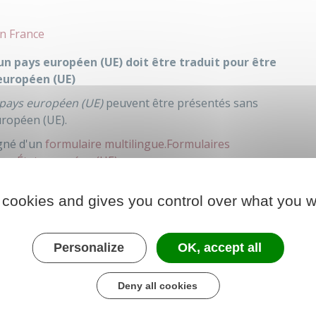
n France
un pays européen (UE) doit être traduit pour être
européen (UE)
pays européen (UE)
peuvent être présentés sans
uropéen (UE).
agné d'un
formulaire multilingue.
Formulaires
'un État européen (UE)
'autorité qui a délivré le document.
 cookies and gives you control over what you w
ropéen (UE)
peut demander une traduction si
tre faite par un traducteur agréé.
Personalize
OK, accept all
formations complémentaires.
Deny all cookies