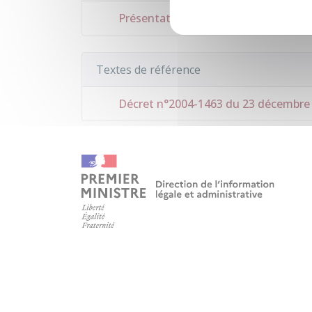
Présentation d'un document public 
Textes de référence
Décret n°2004-1463 du 23 décembre 20