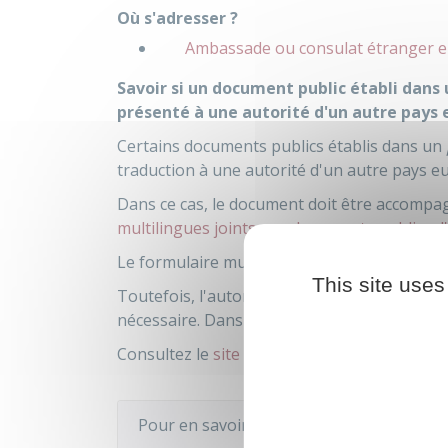
Où s'adresser ?
Ambassade ou consulat étranger e
Savoir si un document public établi dans 
présenté à une autorité d'un autre pays 
Certains documents publics établis dans un
traduction à une autorité d'un autre pays e
Dans ce cas, le document doit être accomp
multilingues joints aux documents publics d
Le formulaire multilingue est à demander à l
This site uses
Toutefois, l'autorité destinataire du
pays eu
nécessaire. Dans ce cas, la traduction doit ê
Consultez le
site e-justice
pour avoir des in
Pour en savoir plus