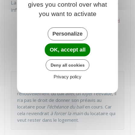
La proposition de réévaluation doit contenir les
gives you control over what
informations suivantes :
you want to activate
Texte intégral de l'article 17-2 I. de la loi
de 1989
recopié (sinon la proposition
Personalize
n'est pas valable)
Montant du nouveau loyer proposé et
OK, accept all
liste des références ayant servi à le
déterminer.
Deny all cookies
Privacy policy
Attention
Lorsque le propriétaire propose le
renouvellement du bail avec un loyer réévalué, il
n'a pas le droit de donner son préavis au
locataire pour
l'échéance du bail
en cours. Car
cela reviendrait
à forcer la main
du locataire qui
veut rester dans le logement.