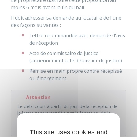
Le propriétaire doit faire cette proposition au
moins 6 mois avant la fin du bail.
Il doit adresser sa demande au locataire de l'une
des façons suivantes :
Lettre recommandée avec demande d'avis
de réception
Acte de commissaire de justice
(anciennement acte d'huissier de justice)
Remise en main propre contre récépissé
ou émargement.
Attention
Le délai court à partir du jour de la réception de
la lettre recommandée par le locataire, de la
signification de l'acte de commissaire de justice
ou de la remise en main propre au locataire.
This site uses cookies and