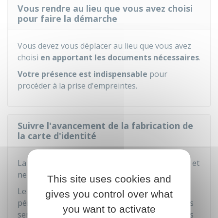
Vous rendre au lieu que vous avez choisi
pour faire la démarche
Vous devez vous déplacer au lieu que vous avez
choisi
en apportant les documents nécessaires
.
Votre présence est indispensable
pour
procéder à la prise d'empreintes.
Suivre l'avancement de la fabrication de
la carte d'identité
La carte d'identité n'est pas fabriquée sur place et
ne peut donc pas être délivrée immédiatement.
This site uses cookies and
Le délai de fabrication dépend du lieu et de la
gives you control over what
période de la demande. Il faut compter plusieurs
you want to activate
semaines et, à l'approche des vacances d'été, les