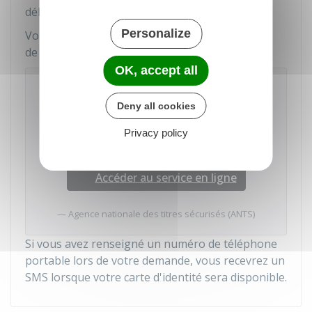
délais peuvent s'étendre.
Personalize
Vous pouvez
suivre votre demande
sur le site
de l'
ANTS
:
OK, accept all
Suivez votre demande de carte
d'identité
Deny all cookies
Vous devrez saisir le numéro de demande
Privacy policy
fourni au dépôt du dossier.
Accéder au service en ligne
Agence nationale des titres sécurisés (ANTS)
Si vous avez renseigné un numéro de téléphone
portable lors de votre demande, vous recevrez un
SMS lorsque votre carte d'identité sera disponible.