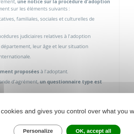
grément,
une notice sur la procédure d'adoption
ent sur les éléments suivants :
ves, familiales, sociales et culturelles de
édures judiciaires relatives à l'adoption
épartement, leur âge et leur situation
nternationale.
lement proposées
à l'adoptant.
emande d'agrément,
un questionnaire type est
iliale, sociale, professionnelle et sur le projet
 cookies and gives you control over what you w
ément
Personalize
OK, accept all