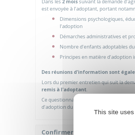
Dans les
2 mois
suivant la demande d'a
est envoyée à l'adoptant, portant notamm
Dimensions psychologiques, éducati
l'adoption
Démarches administratives et proc
Nombre d'enfants adoptables du d
Principes en matière d'adoption i
Des réunions d'information sont éga
Lors du premier entretien qui suit la d
remis à l'adoptant
.
Ce questionnaire porte sur la situation fam
d'adoption du candidat à l'adoption.
This site uses
Confirmer la demande d'agr