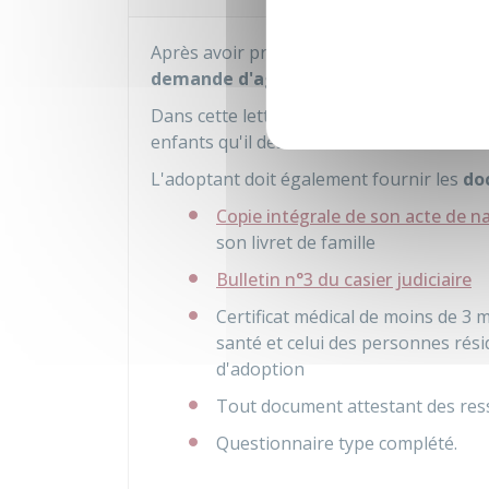
Après avoir pris connaissance de l'inform
demande d'agrément
par lettre recom
Dans cette lettre, l'adoptant peut précis
enfants qu'il désire accueillir.
L'adoptant doit également fournir les
do
Copie intégrale de son acte de n
son livret de famille
Bulletin n°3 du casier judiciaire
Certificat médical de moins de 3 
santé et celui des personnes rési
d'adoption
Tout document attestant des ress
Questionnaire type complété.