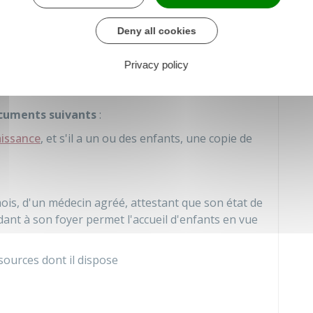
Deny all cookies
ation sur l'adoption, l'adoptant doit
confirmer sa
mandée avec demande d'avis de réception.
Privacy policy
er ses souhaits, notamment le nombre et l'âge des
cuments suivants
:
aissance
, et s'il a un ou des enfants, une copie de
mois, d'un médecin agréé, attestant que son état de
dant à son foyer permet l'accueil d'enfants en vue
ources dont il dispose