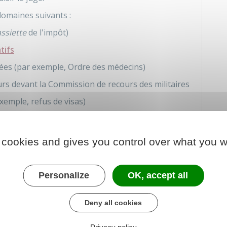
omaines suivants :
assiette
de l'impôt)
tifs
ées (par exemple, Ordre des médecins)
ours devant la Commission de recours des militaires
xemple, refus de visas)
, recours contre une décision de la
MDPH
).
 cookies and gives you control over what you w
lon les Rapo.
nts suivants : délais de
saisine
, instance collégiale
Personalize
OK, accept all
tation est soumise à un Rapo indique les voies et
exercé.
Deny all cookies