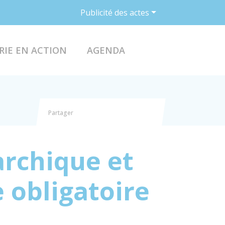
Publicité des actes
ACCÉDER AU FO
RIE EN ACTION
AGENDA
Partager
Partager sur Facebook
Partager sur X - Twitter
Partager sur Linkedin
Partager par email
archique et
 obligatoire