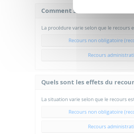
Comment se fait le recours ad
La procédure varie selon que le recours e
Recours non obligatoire (rec
Recours administrati
Quels sont les effets du recou
La situation varie selon que le recours es
Recours non obligatoire (rec
Recours administrati