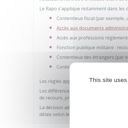
Le Rapo s'applique notamment dans les d
Contentieux fiscal (par exemple,
Accès aux documents administra
Accès aux professions réglement
Fonction publique militaire : rec
Contentieux des étrangers (par e
Contentieux sociaux (par exemple
This site uses
Les règles applicables sont différentes se
Les différences peuvent porter sur les poi
de recours,
procédure contradictoire
.
La décision administrative dont la contes
délais selon lesquels le recours doit être 