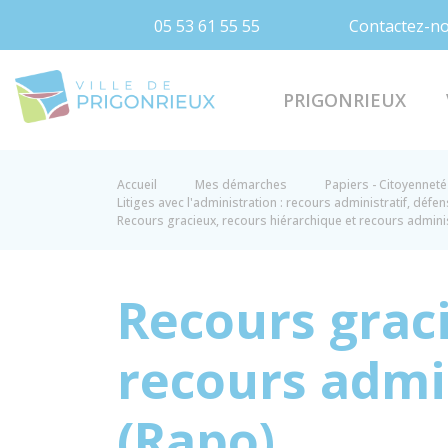
05 53 61 55 55
Contactez-n
Prigonrieux
PRIGONRIEUX
Accueil
Mes démarches
Papiers - Citoyenneté 
Litiges avec l'administration : recours administratif, défe
Recours gracieux, recours hiérarchique et recours adminis
Recours grac
recours admin
(Rapo)