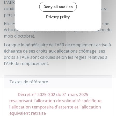
L'AER est reconduite ensuite dans les mêmes
Deny all cookies
ère
conditions que lors de la 1
attribution, si vous avez
er
perçu l'allocation avant le 1
janvier 2011.
Privacy policy
Elle est versée chaque mois par France Travail à terme
échu (par exemple début novembre pour l'allocation du
mois d'octobre).
Lorsque le bénéficiaire de l'AER de complément arrive à
échéance de ses droits aux allocations chômage, ses
droits à l'AER sont calculés selon les règles relatives à
l'AER de remplacement.
Textes de référence
Décret n° 2025-302 du 31 mars 2025
revalorisant l'allocation de solidarité spécifique,
l'allocation temporaire d'attente et l'allocation
équivalent retraite