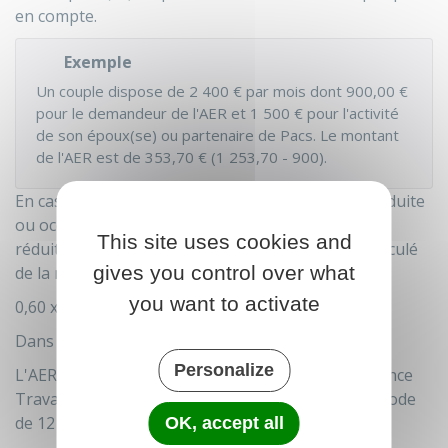
en compte.
Exemple
Un couple dispose de
2 400 €
par mois dont
900,00 €
pour le demandeur de l'AER et
1 500 €
pour l'activité
de son époux(se) ou partenaire de Pacs. Le montant
de l'AER est de
353,70 €
(1 253,70 - 900).
En cas de reprise d'une activité professionnelle réduite
ou occasionnelle, le montant mensuel de l'AER est
This site uses cookies and
réduit. Le nombre de jours non indemnisés est calculé
gives you control over what
de la manière suivante :
you want to activate
0,60 x (rémunération brute /
41,79 €
).
Dans les 2 cas
Personalize
L'AER est attribuée et versée chaque mois par France
Travail (anciennement Pôle emploi) pour une période
de 12 mois.
OK, accept all