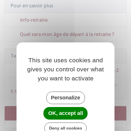
Pour en savoir plus
Info-retraite
Quel sera mon âge de départ à la retraite ?
Textes de référence
This site uses cookies and
gives you control over what
Code de la sécurité sociale : article L161-17-2
you want to activate
Code de la sécurité sociale : articles D161-2-
1-9 à D161-2-4-4
Personalize
Services en ligne et formulaires
OK, accept all
Info Retraite - Mon compte retraite
Deny all cookies