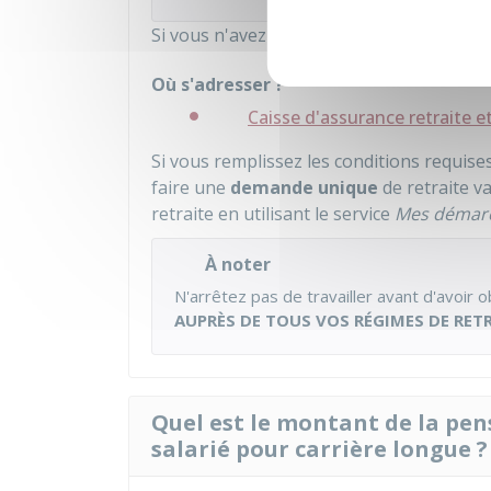
Si vous n'avez pas internet, vous pouvez a
Où s'adresser ?
Caisse d'assurance retraite et
Si vous remplissez les conditions requises
faire une
demande unique
de retraite v
retraite en utilisant le service
Mes démar
À noter
N'arrêtez pas de travailler avant d'avoir 
AUPRÈS DE TOUS VOS RÉGIMES DE RET
Quel est le montant de la pen
salarié pour carrière longue ?