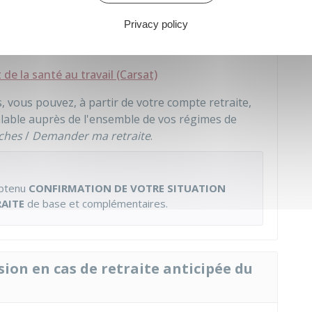
ussi contacter votre caisse de retraite.
Privacy policy
 de la santé au travail (Carsat)
, vous pouvez, à partir de votre compte retraite,
alable auprès de l'ensemble de vos régimes de
ches
/
Demander ma retraite
.
obtenu
CONFIRMATION DE VOTRE SITUATION
RAITE
de base et complémentaires.
sion en cas de retraite anticipée du