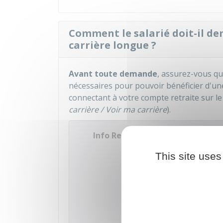
Comment le salarié doit-il de
carrière longue ?
Avant toute demande
, assurez-vous qu
nécessaires pour pouvoir bénéficier d'un
connectant à votre compte retraite sur le s
carrière / Voir ma carrière
).
Info Retraite - Mon compte retr
This site uses
Accéder