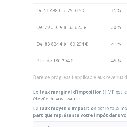
De
11 498 €
à
29 315 €
11 %
De
29 316 €
à
83 823 €
30 %
De
83 824 €
à
180 294 €
41 %
Plus de
180 294 €
45 %
Barème progressif applicable aux revenus 
Le
taux marginal d'imposition
(TMI) est le
élevée
de vos revenus.
Le
taux moyen d'imposition
est le taux mo
part que représente votre impôt dans vo