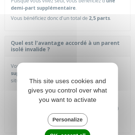
Puisque vous vivez seul, vous bénéficiez d'
une
demi-part supplémentaire
.
Vous bénéficiez donc d'un total de
2,5 parts
.
Quel est l'avantage accordé à un parent
isolé invalide ?
Vous bénéficiez d'
une demi-part
supplémentaire
si vous êtes dans l'une des 2
situations suivantes :
This site uses cookies and
gives you control over what
Carte mobilité inclusion portant la
mention "invalidité"
you want to activate
Pension (militaire ou accident de travail)
pour une invalidité d'au moins
40 %
.
Personalize