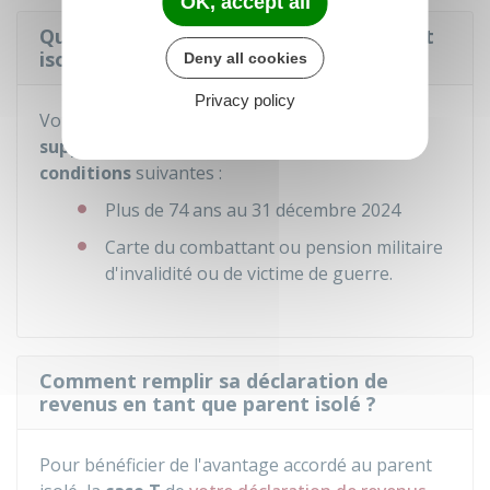
OK, accept all
Quel est l'avantage accordé à un parent
isolé ancien combattant ?
Deny all cookies
Privacy policy
Vous bénéficiez d'
une demi-part
supplémentaire
si vous remplissez les
2
conditions
suivantes :
Plus de 74 ans au 31 décembre 2024
Carte du combattant ou pension militaire
d'invalidité ou de victime de guerre.
Comment remplir sa déclaration de
revenus en tant que parent isolé ?
Pour bénéficier de l'avantage accordé au parent