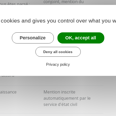
conjoint, mention du
vous êtes pacsé :
changement de prénom, pas
e de naissance de
du changement de sexe.
re partenaire de
 cookies and gives you control over what you w
s
vous avez des
ants : acte de
Personalize
OK, accept all
ssance des enfants
eurs avec l'accord
Deny all cookies
l'autre parent / acte
naissance des
Privacy policy
ants majeurs avec
r accord
naissance
Mention inscrite
automatiquement par le
service d'état civil