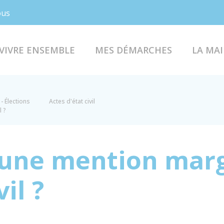
Facebook
Instagram
ous
VIVRE ENSEMBLE
MES DÉMARCHES
LA MAI
- Élections
Actes d'état civil
l ?
'une mention marg
il ?