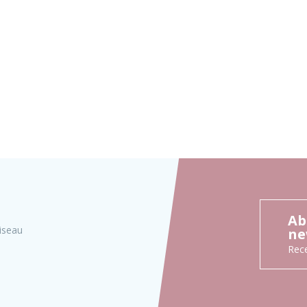
Ab
iseau
ne
Rece