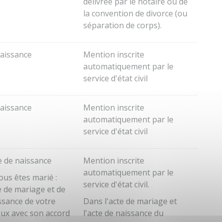
délivrée par le notaire ou de
la convention de divorce (ou
séparation de corps).
naissance
Mention inscrite
automatiquement par le
service d'état civil
naissance
Mention inscrite
automatiquement par le
service d'état civil
e de naissance
Mention inscrite
automatiquement par le
vous êtes marié :
service d'état civil.
e de mariage et de
ssance de votre
Dans l'acte de mariage et
ux avec son accord
l'acte de naissance du