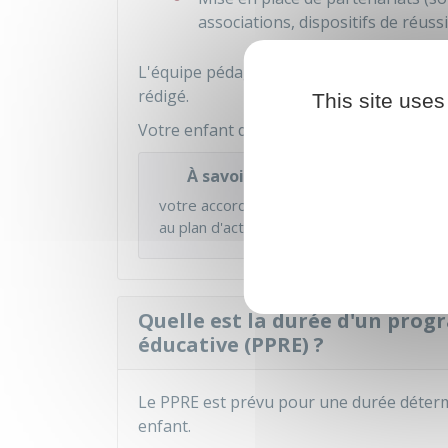
associations, dispositifs de réussi
L'équipe pédagogique doit vous (ou au re
rédigé.
This site uses
Votre enfant doit être aussi associé à cet
À savoir
votre accord n'est pas nécessaire pour m
au plan d'actions facilite sa réussite.
Quelle est la durée d'un pro
éducative (PPRE) ?
Le PPRE est prévu pour une durée détermin
enfant.