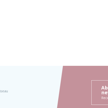
Ab
iseau
ne
Rece