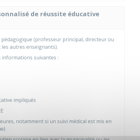
nalisé de réussite éducative
e pédagogique (professeur principal, directeur ou
 les autres enseignants).
 informations suivantes :
tive impliqués
RE
ieures, notamment si un suivi médical est mis en
ue)
tien scolaire en lien avec la municipalité ou les