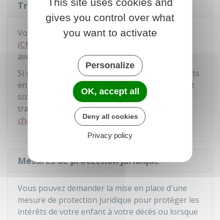
This site uses cookies and
Transports
gives you control over what
you want to activate
Vous pouvez avoir une
carte mobilité inclusion
(CMI)
pour vous aider dans vos déplacements
avec votre enfant.
Personalize
Si votre enfant ne peut pas utiliser les transports
en commun pour se rendre à son établissement
OK, accept all
scolaire, il peut bénéficier d'autres modes de
transport dont
les frais peuvent être pris en
Deny all cookies
charge
.
Privacy policy
Mesures de protection juridique
Vous pouvez demander la mise en place d'une
mesure de protection juridique pour protéger les
intérêts de votre enfant à votre décès ou lorsque