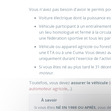
Vous n'avez pas besoin d'avoir le permis pou
Voiture électrique dont la puissance es
Véhicule participant à un entraînemen
un lieu homologué et fermé à la circula
une fédération sportive et tous les par
Véhicule ou appareil agricole ou forest
une
ETA
ou à une
Cuma
. Vous devez av
uniquement durant l'exercice de l'activi
Si vous êtes né au plus tard le 31 déc
moteur
.
Toutefois, vous devez
assurer le véhicule
(
automoteur agricole
,...).
À savoir
Si vous êtes
NÉ EN 1988 OU APRÈS
, vous d