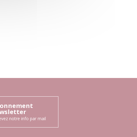
onnement
wsletter
vez notre info par mail