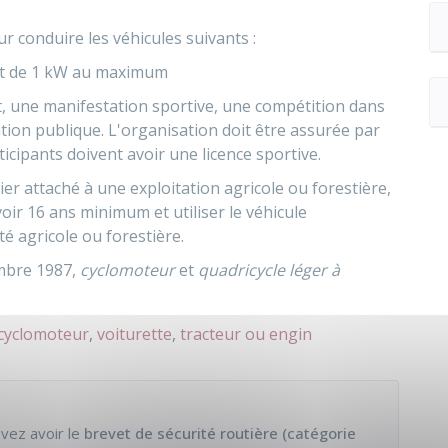
r conduire les véhicules suivants :
t de 1
kW
au maximum
t, une manifestation sportive, une compétition dans
tion publique. L'organisation doit être assurée par
ticipants doivent avoir une licence sportive.
ier attaché à une exploitation agricole ou forestière,
oir 16 ans minimum et utiliser le véhicule
té agricole ou forestière.
embre 1987,
cyclomoteur
et
quadricycle léger à
cyclomoteur
,
voiturette
,
tracteur ou engin
evez avoir le
brevet de sécurité routière (catégorie