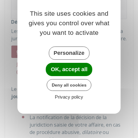
formuler votre recours. Il pourra également le
déposer à votre place.
This site uses cookies and
Délais pour faire un recours
gives you control over what
Les délais pour faire un recours dépendent de la
you want to activate
juridiction devant laquelle se déroule votre affaire.
Cas général
Personalize
Devant la Cour nationale du droit d'asile
OK, accept all
(CNDA)
Deny all cookies
Le délai pour introduire votre recours est de
15
jours
à partir de :
Privacy policy
La
notification
de la décision du
BAJ
La notification de la décision de la
juridiction saisie de votre affaire, en cas
de procédure abusive,
dilatoire
ou