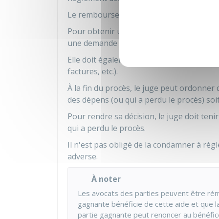
Le remboursement des frais irrépétibles 
Pour obtenir un remboursement, la partie
une demande par écrit (par exemple, da
Elle doit également fournir tous les docu
factures, etc.).
À la fin du procès, le juge peut ordonner
des dépens (ou qui a perdu le procès) soit
Pour rendre sa décision, le juge doit teni
qui a perdu le procès.
Il n'est pas obligé de la condamner à régle
adverse.
À noter
Les avocats des parties peuvent être rém
gagnante bénéficie de cette aide et que la
partie gagnante peut renoncer au bénéfice