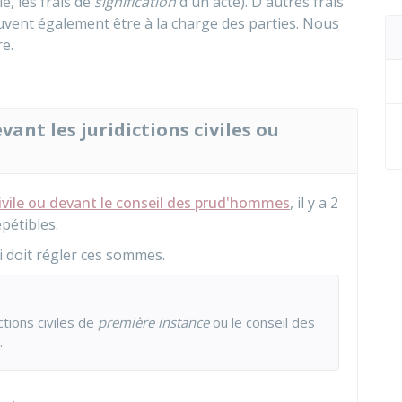
, les frais de
signification
d'un acte). D'autres frais
uvent également être à la charge des parties. Nous
e.
vant les juridictions civiles ou
civile ou devant le conseil des prud'hommes
, il y a 2
épétibles.
 doit régler ces sommes.
tions civiles de
première instance
ou le conseil des
.