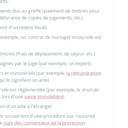
nts :
ments dus au greffe (paiement de timbres pour
élivrance de copies de jugements, etc.)
ent d'un timbre fiscal)
r exemple, un
contrat de mariage
) lorsqu'elle est
oins (frais de déplacement, de séjour, etc.)
ignés par le juge (par exemple, un expert)
cs et ministériels
(par exemple,
la rémunération
qu'ils
signifient
un acte)
elle est réglementée (par exemple, le
droit de
s lors d'une
saisie immobilière
)
ion
d'un acte à l'étranger
e sociale
lors d'une procédure sur
l'autorité
le
juge des contentieux de la protection