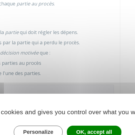
 chaque
partie au procès
.
 la
partie
qui doit régler les dépens.
 par la partie qui a perdu le procès.
décision motivée
que :
 parties au procès
e l'une des parties.
ié de
l'aide juridictionnelle
, la
PARTIE PERDANTE
 rembourser les sommes versées par l'État au titre
 cookies and gives you control over what you w
t pas valable lorsque la partie perdante bénéficie,
Personalize
OK, accept all