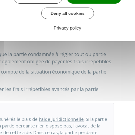
peut être demandé à la partie adverse.
Deny all cookies
 qui a avancé ces frais (ou son
avocat
) doit faire
ns son
assignation
).
Privacy policy
ments permettant de justifier sa demande (devis,
 que la partie condamnée à régler tout ou partie
 également obligée de payer les frais irrépétibles.
r compte de la situation économique de la partie
r les frais irrépétibles avancés par la partie
unérés le biais de
l'aide juridictionnelle
. Si la partie
 partie perdante n'en dispose pas, l'avocat de la
 de cette aide. Dans ce cas, la partie perdante