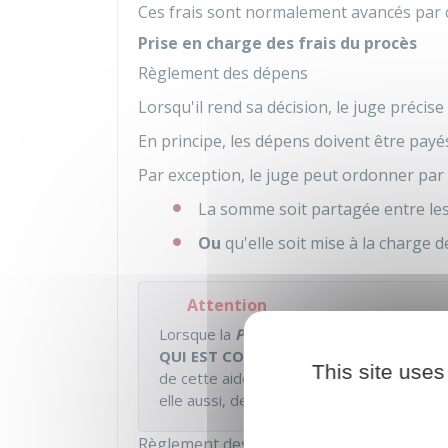
Ces frais sont normalement avancés par
Prise en charge des frais du procès
Règlement des dépens
Lorsqu'il rend sa décision, le juge précise
En principe, les dépens doivent être payés
Par exception, le juge peut ordonner par
La somme soit partagée entre les
Ou
qu'elle soit mise à la charge d
Attention
Lorsque la
PARTIE
GAGNANTE
a bénéfic
QUI EST CONDAMNÉE AUX DÉPENS
doit
This site uses
de cette aide. Néanmoins, cette règle n'es
elle aussi, de l'aide juridictionnelle.
Règlement des frais irrépétibles