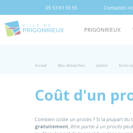
05 53 61 55 55
Contactez-n
Prigonrieux
PRIGONRIEUX
Accueil
Mes démarches
Justice
Accès au 
Coût d'un pro
Combien coûte un procès ? Si la plupart du te
gratuitement
, être
partie à un procès
peut