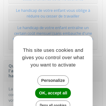
Le handicap de votre enfant vous oblige à
réduire ou cesser de travailler
Le handicap de votre enfant entraîne un
certain coût mensuel (sans embauche d'une
tierce personne ou réduction ou cessation de
travail)
This site uses cookies and
gives you control over what
you want to activate
Quelle est la durée d'attribution de
l'allocation d'éducation de l'enfant
handicapé (AEEH) ?
Personalize
La durée d'attribution de l'AEEH et de ses
OK, accept all
compléments
dépend du taux d'incapacité
de
votre enfant.
Deny all cookies