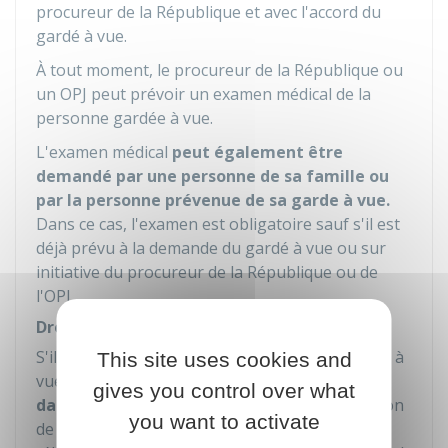
procureur de la République et avec l'accord du
gardé à vue.
À tout moment, le procureur de la République ou
un OPJ peut prévoir un examen médical de la
personne gardée à vue.
L'examen médical
peut également être
demandé par une personne de sa famille ou
par
la personne prévenue de sa garde à vue.
Dans ce cas, l'examen est obligatoire sauf s'il est
déjà prévu à la demande du gardé à vue ou sur
initiative du procureur de la République ou de
l'OPJ.
Droit d'être assisté par un interprète
S'il ne maîtrise pas la langue française, le gardé à
This site uses cookies and
vue a le droit d'être assisté
par un interprète
gives you control over what
dans une langue qu'il comprend
. L'intervention
you want to activate
de l'interprète peut se faire par un moyen de