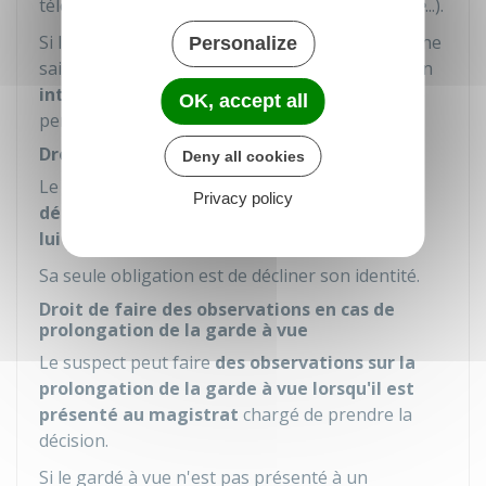
télécommunication (téléphone,
visioconférence
...).
Si la personne est atteinte de surdité et qu'elle ne
Personalize
sait ni lire, ni écrire, elle doit être assistée par un
interprète en langue des signes
ou par toute
OK, accept all
personne qualifiée.
Droit de garder le silence
Deny all cookies
Le gardé à vue a le droit de
faire des
Privacy policy
déclarations, de répondre aux questions qui
lui sont posées ou de se taire
.
Sa seule obligation est de décliner son identité.
Droit de faire des observations en cas de
prolongation de la garde à vue
Le suspect peut faire
des observations sur la
prolongation de la garde à vue lorsqu'il est
présenté au magistrat
chargé de prendre la
décision.
Si le gardé à vue n'est pas présenté à un