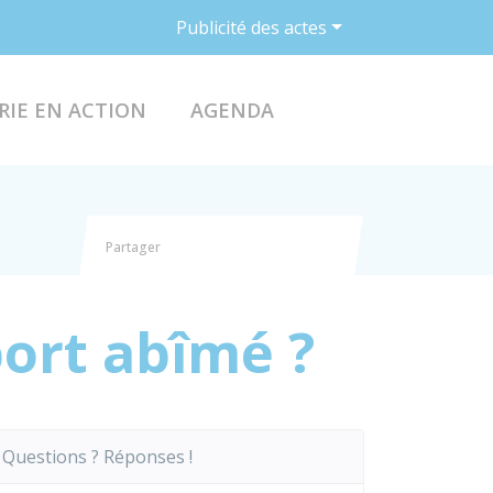
Publicité des actes
ACCÉDER AU FO
RIE EN ACTION
AGENDA
Partager
Partager sur Facebook
Partager sur X - Twitter
Partager sur Linkedin
Partager par email
ort abîmé ?
Questions ? Réponses !