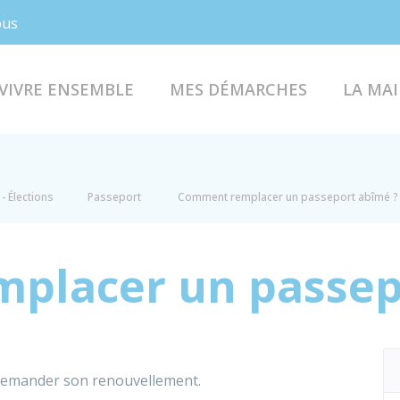
Facebook
Instagram
ous
VIVRE ENSEMBLE
MES DÉMARCHES
LA MAI
- Élections
Passeport
Comment remplacer un passeport abîmé ?
placer un passep
 demander son renouvellement.