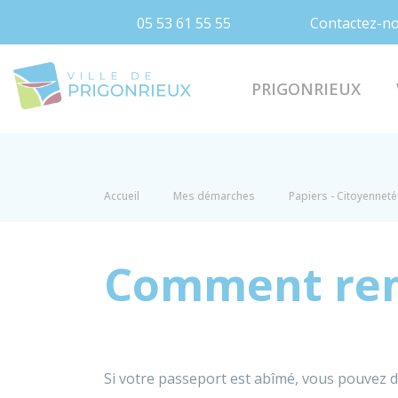
05 53 61 55 55
Contactez-n
Prigonrieux
PRIGONRIEUX
Accueil
Mes démarches
Papiers - Citoyenneté 
Comment rem
Si votre passeport est abîmé, vous pouvez