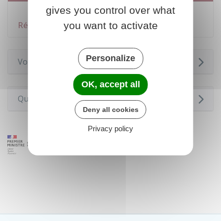
gives you control over what
Porter plainte auprès du procureur de la
République
you want to activate
Personalize
Voir aussi
OK, accept all
Questions ? Réponses !
Deny all cookies
Privacy policy