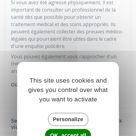
Si vous avez été agressé physiquement, il est
important de consulter un professionnel de la
santé dès que possible pour obtenir un
traitement médical et des soins appropriés. Ils
peuvent également collecter des preuves médico-
légales qui pourraient être utiles dans le cadre
d'une enquête policière.
Vous pouvez également vous rapprocher d'un
thérapeute pour parler de ce qui vient de vous
arriver.
This site uses cookies and
Où s'adresser ?
gives you control over what
Médecin
you want to activate
Personalize
Se rapprocher d'une structure d'aide aux
victimes
OK, accept all