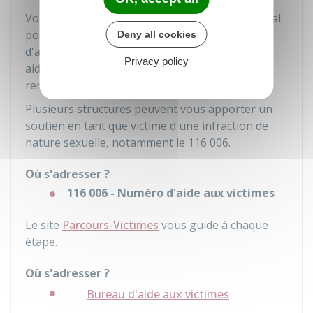
Vous pouvez vous rapprocher d'un service social
pour mineurs ou un centre d'aide aux victimes
Deny all cookies
d'agression sexuelle. Ils sont formés pour vous
Privacy policy
aider, vous guidez dans vos démarches et vous
renseigner sur vos droits.
Plusieurs structures peuvent vous apporter un
soutien en tant que victime d'une infraction de
nature sexuelle, notamment le 116 006.
Où s'adresser ?
116 006 - Numéro d'aide aux victimes
Le site
Parcours-Victimes
vous guide à chaque
étape.
Où s'adresser ?
Bureau d'aide aux victimes