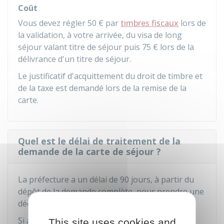
Coût
Vous devez régler
50 €
par
timbres fiscaux
lors de
la validation, à votre arrivée, du visa de long
séjour valant titre de séjour puis
75 €
lors de la
délivrance d'un titre de séjour.
Le justificatif d'acquittement du droit de timbre et
de la taxe est demandé lors de la remise de la
carte.
Quel est le délai de traitement de la
demande de la carte de séjour ?
La préfecture a un délai de 90 jours, à partir du
dépôt de la demande complète, pour prendre une
décision sur la délivrance de cette carte.
Si au delà de ces 90 jours, la préfecture n'a pas
This site uses cookies and