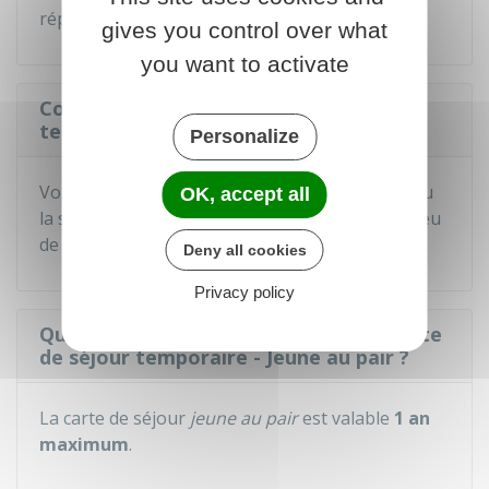
répondu, il s'agit d'un refus implicite.
gives you control over what
you want to activate
Comment est remise la carte de séjour
temporaire - Jeune au pair ?
Personalize
Votre carte vous est remise par la préfecture ou
OK, accept all
la sous-préfecture de votre domicile (selon le lieu
de dépôt de votre demande).
Deny all cookies
Privacy policy
Quelle est la durée de validité de la carte
de séjour temporaire - Jeune au pair ?
La carte de séjour
jeune au pair
est valable
1 an
maximum
.