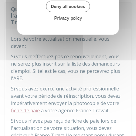
Deny all cookies
Quelles informations présenter lors de
l'actualisation de l'inscription à France
Privacy policy
Travail ?
Lors de votre actualisation mensuelle, vous
devez :
Si vous n'effectuez pas ce renouvellement, vous
ne serez plus inscrit sur la liste des demandeurs
d'emploi. Si tel est le cas, vous ne percevrez plus
l'ARE.
Si vous avez exercé une activité professionnelle
avant votre période de réinscription, vous devez
impérativement envoyer la photocopie de votre
fiche de paie
à votre agence France Travail.
Si vous n'avez pas reçu de fiche de paie lors de
l'actualisation de votre situation, vous devez
déclarer à France Travail le montant perçu durant