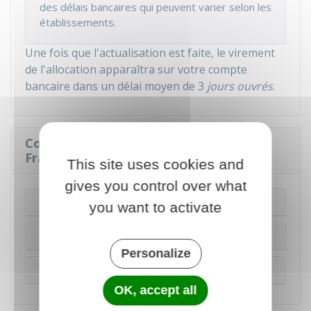
des délais bancaires qui peuvent varier selon les
établissements.
Une fois que l'actualisation est faite, le virement
de l'allocation apparaîtra sur votre compte
bancaire dans un délai moyen de 3
jours ouvrés
.
Comment actualiser son inscription à
France Travail ?
This site uses cookies and
gives you control over what
En ligne
you want to activate
Par téléphone
Personalize
Sur place
OK, accept all